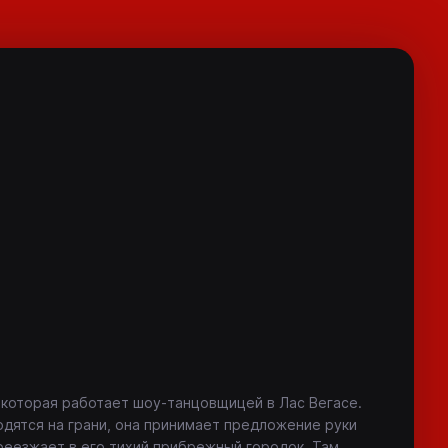
которая работает шоу-танцовщицей в Лас Вегасе.
ходятся на грани, она принимает предложение руки
реезжает в его тихий прибрежный городок. Там