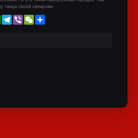
лу танца своей свекрови.
WhatsApp
Telegram
Viber
WeChat
Share