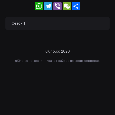
WhatsApp
Telegram
Viber
WeChat
Share
Сезон 1
uKino.cc 2026
uKino.cc не хранит никаких файлов на своих серверах.