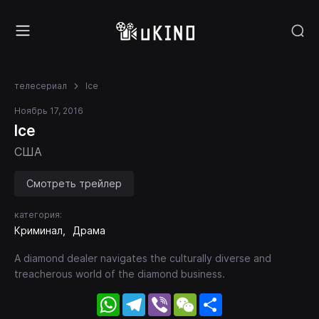
телесериал
Ice
Ноябрь 17, 2016
Ice
США
Смотреть трейлер
категория:
Криминал
Драма
A diamond dealer navigates the culturally diverse and
treacherous world of the diamond business.
WhatsApp
Telegram
Viber
WeChat
Share