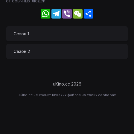
от обычных людей.
WhatsApp
Telegram
Viber
WeChat
Share
Сезон 1
Сезон 2
uKino.cc 2026
uKino.cc не хранит никаких файлов на своих серверах.