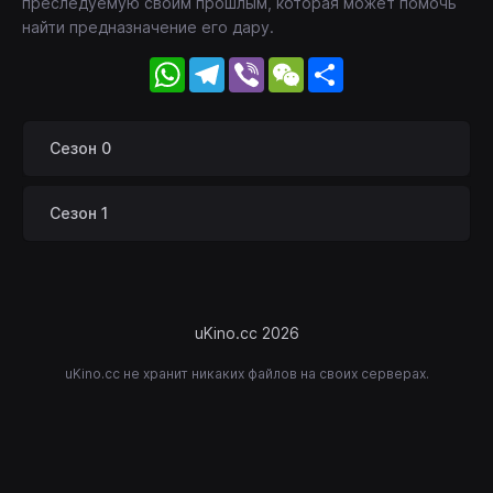
преследуемую своим прошлым, которая может помочь
найти предназначение его дару.
WhatsApp
Telegram
Viber
WeChat
Share
Сезон 0
Сезон 1
uKino.cc 2026
uKino.cc не хранит никаких файлов на своих серверах.