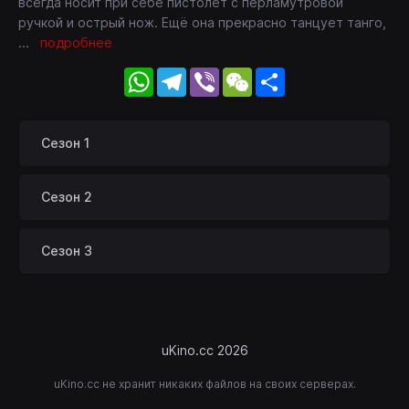
всегда носит при себе пистолет с перламутровой
ручкой и острый нож. Ещё она прекрасно танцует танго,
...
подробнее
WhatsApp
Telegram
Viber
WeChat
Share
Сезон 1
Сезон 2
Сезон 3
uKino.cc 2026
uKino.cc не хранит никаких файлов на своих серверах.