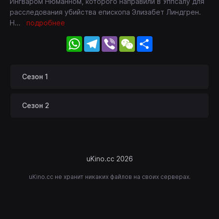
Ингваром Нюманном, которого направили в Уппсалу для
расследования убийства епископа Элизабет Линдгрен.
Н
...
подробнее
WhatsApp
Telegram
Viber
WeChat
Share
Сезон 1
Сезон 2
uKino.cc 2026
uKino.cc не хранит никаких файлов на своих серверах.