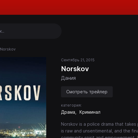
Norskov
Сентябрь 21, 2015
Norskov
Дания
Смотреть трейлер
категория:
Драма
Криминал
Norskov is a police drama that takes p
is raw and unsentimental, and the financ
community spirit and empowerment. I