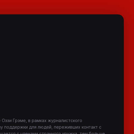
 Оззи Грэме, в рамках журналистского
у поддержки для людей, переживших контакт с
щается с членами странного кружка, тем больше