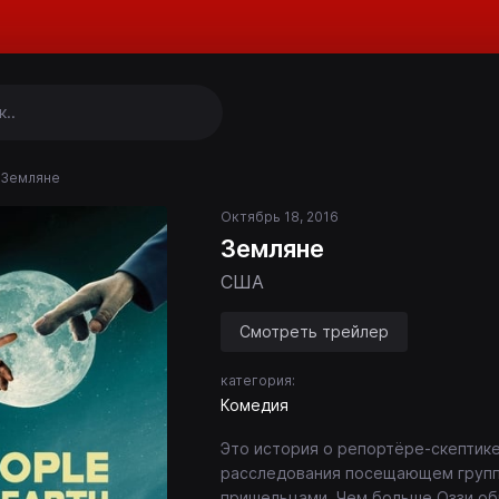
Земляне
Октябрь 18, 2016
Земляне
США
Смотреть трейлер
категория:
Комедия
Это история о репортёре‑скептике
расследования посещающем групп
пришельцами. Чем больше Оззи об