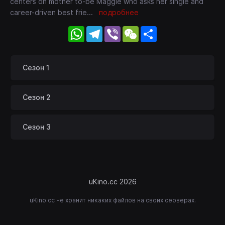
centers on mother to-be Maggie who asks her single and
career-driven best frie
...
подробнее
WhatsApp
Telegram
Viber
WeChat
Share
Сезон 1
Сезон 2
Сезон 3
uKino.cc 2026
uKino.cc не хранит никаких файлов на своих серверах.