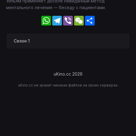
Уильям применяет доселе невиданный метод
ментального лечения — беседу с пациентами.
WhatsApp
Telegram
Viber
WeChat
Share
Сезон 1
uKino.cc 2026
uKino.cc не хранит никаких файлов на своих серверах.