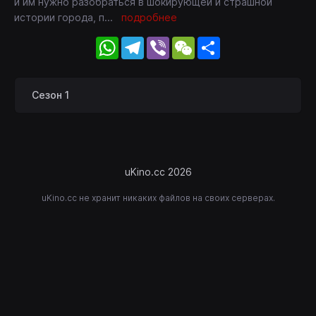
и им нужно разобраться в шокирующей и страшной
истории города, п
...
подробнее
WhatsApp
Telegram
Viber
WeChat
Share
Сезон 1
uKino.cc 2026
uKino.cc не хранит никаких файлов на своих серверах.