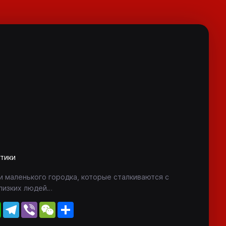
тики
 маленького городка, которые сталкиваются с
лизких людей…
WhatsApp
Telegram
Viber
WeChat
Share