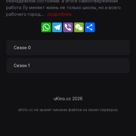
безнадёжном состоянии. В итоге самоотверженная
работа Лу меняет жизнь не только школы, но и всего
рабочего город
...
подробнее
WhatsApp
Telegram
Viber
WeChat
Share
Сезон 0
Сезон 1
uKino.cc 2026
uKino.cc не хранит никаких файлов на своих серверах.