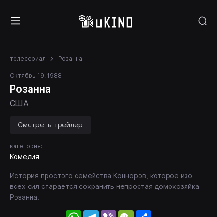
телесериал
Розанна
Октябрь 19, 1988
Розанна
США
Смотреть трейлер
категория:
Комедия
История простого семейства Конноров, которое изо
всех сил старается сохранить непростая домохозяйка
Розанна.
WhatsApp
Telegram
Viber
WeChat
Share