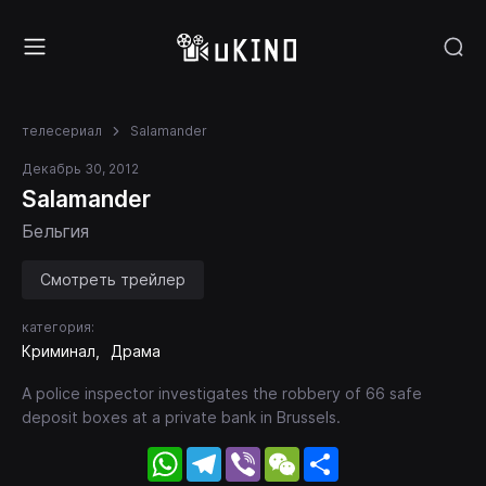
телесериал
Salamander
Декабрь 30, 2012
Salamander
Бельгия
Смотреть трейлер
категория:
Криминал
Драма
A police inspector investigates the robbery of 66 safe
deposit boxes at a private bank in Brussels.
WhatsApp
Telegram
Viber
WeChat
Share