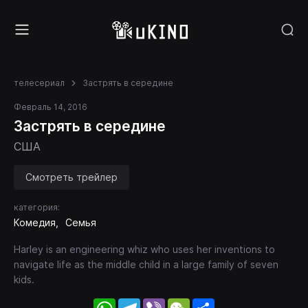
телесериал
Застрять в середине
Февраль 14, 2016
Застрять в середине
США
Смотреть трейлер
категория:
Комедия
Семья
Harley is an engineering whiz who uses her inventions to
navigate life as the middle child in a large family of seven
kids.
WhatsApp
Telegram
Viber
WeChat
Share