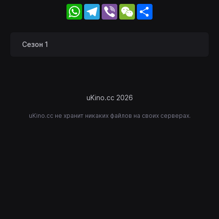
WhatsApp
Telegram
Viber
WeChat
Share
Сезон 1
uKino.cc 2026
uKino.cc не хранит никаких файлов на своих серверах.