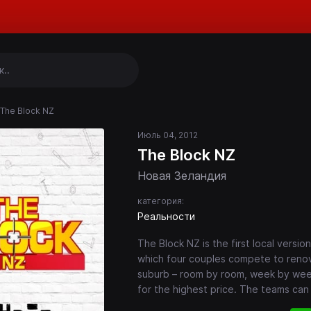
The Block NZ
Июль 04, 2012
The Block NZ
Новая Зеландия
категория:
Реальности
The Block NZ is the first local version
which four couples compete to renov
suburb – room by room, week by week
for the highest price. The teams ca