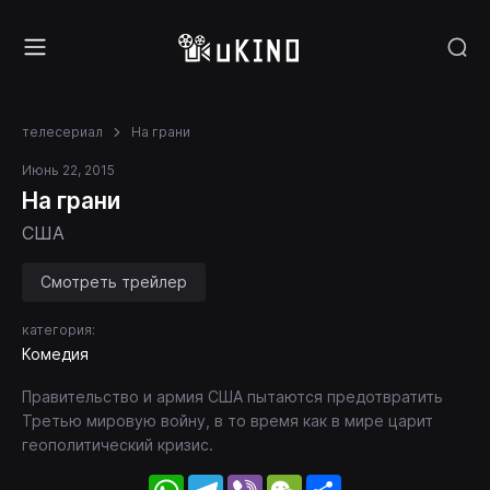
телесериал
На грани
Июнь 22, 2015
На грани
США
Смотреть трейлер
категория:
Комедия
Правительство и армия США пытаются предотвратить
Третью мировую войну, в то время как в мире царит
геополитический кризис.
WhatsApp
Telegram
Viber
WeChat
Share