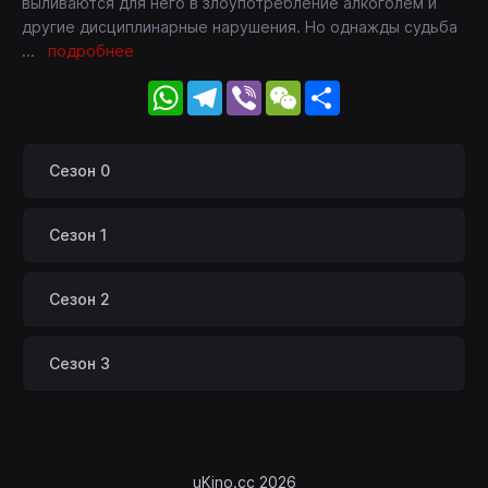
выливаются для него в злоупотребление алкоголем и
другие дисциплинарные нарушения. Но однажды судьба
...
подробнее
WhatsApp
Telegram
Viber
WeChat
Share
Сезон 0
Сезон 1
Сезон 2
Сезон 3
uKino.cc 2026