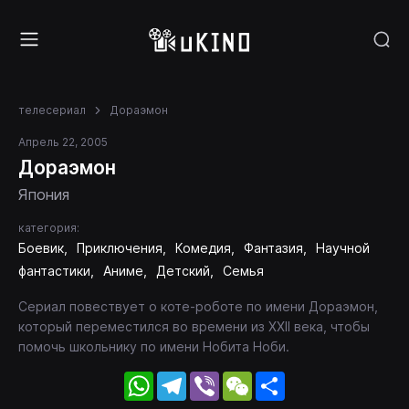
телесериал
Дораэмон
Апрель 22, 2005
Дораэмон
Япония
категория:
Боевик
Приключения
Комедия
Фантазия
Научной
фантастики
Аниме
Детский
Семья
Сериал повествует о коте-роботе по имени Дораэмон,
который переместился во времени из XXII века, чтобы
помочь школьнику по имени Нобита Ноби.
WhatsApp
Telegram
Viber
WeChat
Share