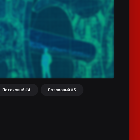
Потоковый #4
Потоковый #5
hat
Share