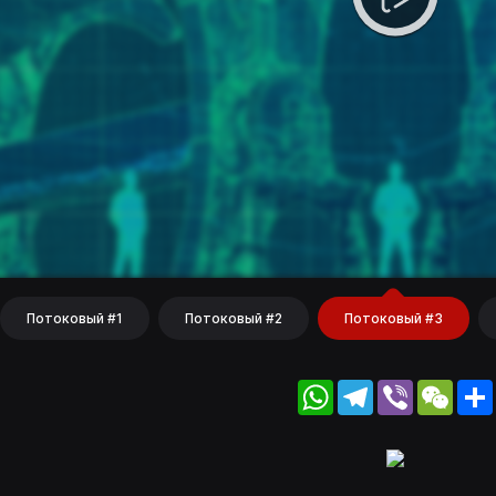
Потоковый #1
Потоковый #2
Потоковый #3
WhatsApp
Telegram
Viber
WeC