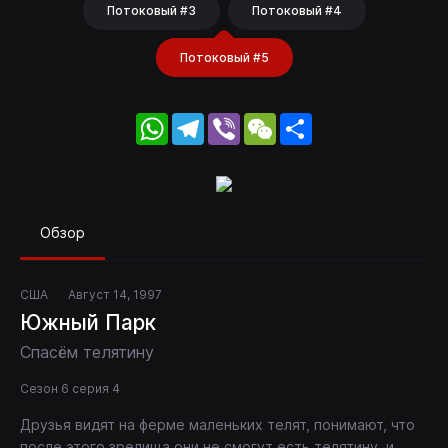
Потоковый #3
Потоковый #4
Потоковый #5
WhatsApp
Telegram
Viber
WeChat
Share
Обзор
США
Август 14, 1997
Южный Парк
Спасём телятину
Сезон 6 серия 4
Друзья видят на ферме маленьких телят, понимают, что
после этого зрелища они не смогут есть телятину, и