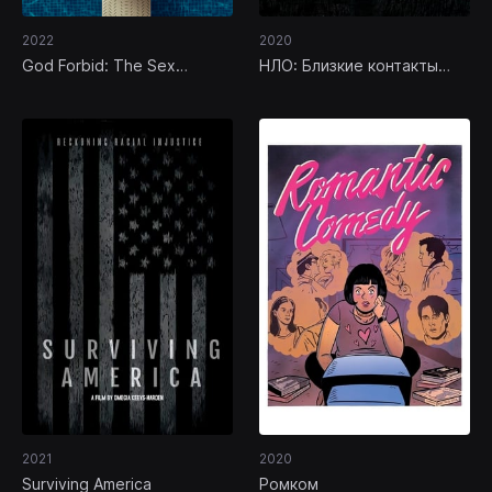
2022
2020
God Forbid: The Sex
НЛО: Близкие контакты
Scandal That Brought Down
пятой степени
a Dynasty
2021
2020
Surviving America
Ромком