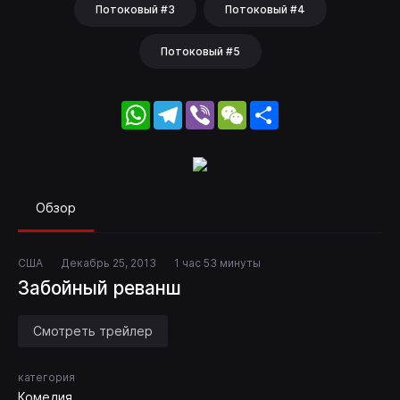
Потоковый #3
Потоковый #4
Потоковый #5
WhatsApp
Telegram
Viber
WeChat
Share
Обзор
США
Декабрь 25, 2013
1 час 53 минуты
Забойный реванш
Смотреть трейлер
категория
Комедия