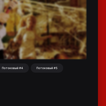
Потоковый #4
Потоковый #5
hat
Share