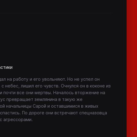
астики
ал на работу и его увольняют. Но не успел он
о с небес, лишил его чувств. Очнулся он в коконе из
и почти все они мертвы. Началось вторжение на
кус превращает землянина в такую же
кой начальницы Сарой и оставшимися в живых
 спастись. По дороге они встречают спецназовца
 с агрессорами.