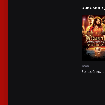
рекоменд
2009
Волшебники и
Вэйверли Плэ
кино