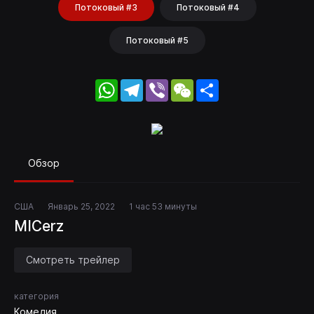
Потоковый #3
Потоковый #4
Потоковый #5
WhatsApp
Telegram
Viber
WeChat
Share
Обзор
США
Январь 25, 2022
1 час 53 минуты
MICerz
Смотреть трейлер
категория
Комедия