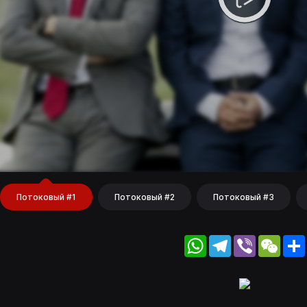
Потоковый #1
Потоковый #2
Потоковый #3
WhatsApp
Telegram
Viber
WeC