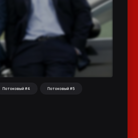
Потоковый #4
Потоковый #5
hat
Share