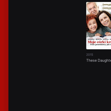
2015
These Daught
of Mine