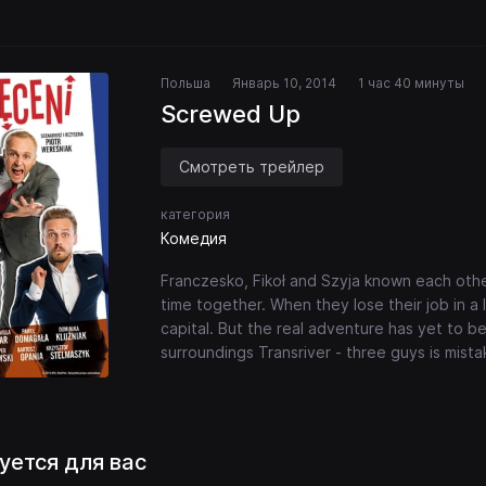
Польша
Январь 10, 2014
1 час 40 минуты
Screwed Up
Смотреть трейлер
категория
Комедия
Franczesko, Fikoł and Szyja known each othe
time together. When they lose their job in a
capital. But the real adventure has yet to b
surroundings Transriver - three guys is mist
уется для вас