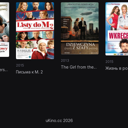
2013
2015
2015
The Girl from the
Жизнь в р
ers
Письма к М. 2
Wardrobe
2
uKino.cc 2026