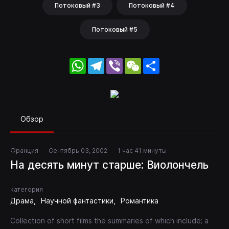
Потоковый #3
Потоковый #4
Потоковый #5
WhatsApp
Telegram
Viber
WeChat
Share
Обзор
Франция
Сентябрь 03, 2002
1 час 41 минуты
На десять минут старше: Виолончель
категория
Драма
Научной фантастики
Романтика
Collection of short films the summaries of which include; a