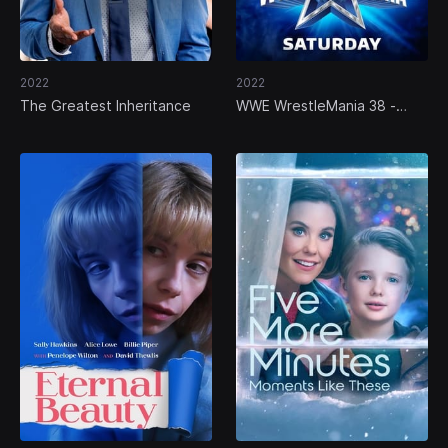
2022
2022
The Greatest Inheritance
WWE WrestleMania 38 -
Saturday