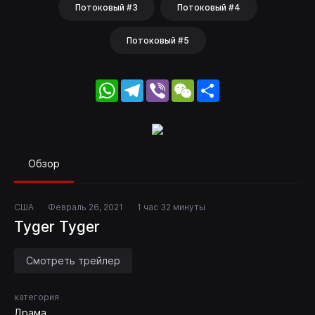
Потоковый #3
Потоковый #4
Потоковый #5
WhatsApp
Telegram
Viber
WeChat
Share
Обзор
США
Февраль 26, 2021
1 час 32 минуты
Tyger Tyger
Смотреть трейлер
категория
Драма