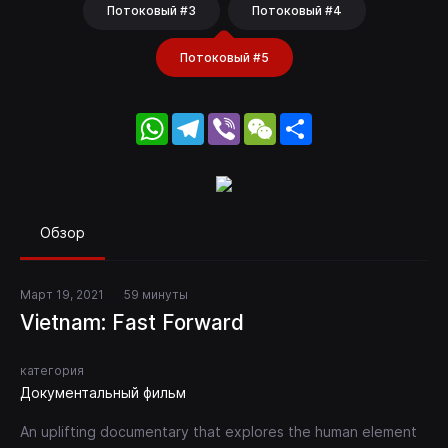
Потоковый #3
Потоковый #4
Потоковый #5
WhatsApp
Telegram
Viber
WeChat
Share
Обзор
Март 19, 2021
59 минуты
Vietnam: Fast Forward
категория
Документальный фильм
An uplifting documentary that explores the human element