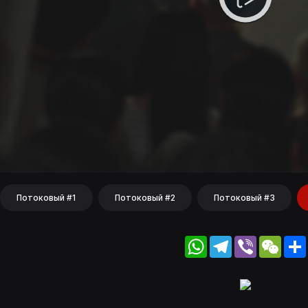
Потоковый #1
Потоковый #2
Потоковый #3
WhatsApp
Telegram
Viber
WeC