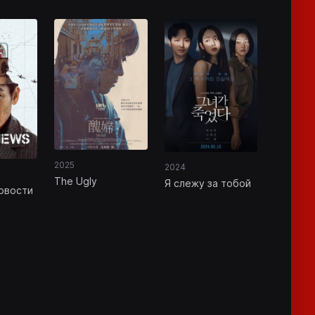
2025
2024
The Ugly
Я слежу за тобой
овости