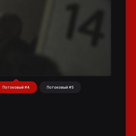
Потоковый #4
Потоковый #5
hat
Share