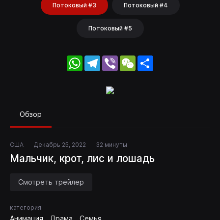
Потоковый #3
Потоковый #4
Потоковый #5
WhatsApp
Telegram
Viber
WeChat
Share
Обзор
США
Декабрь 25, 2022
32 минуты
Мальчик, крот, лис и лошадь
Смотреть трейлер
категория
Анимация
Драма
Семья