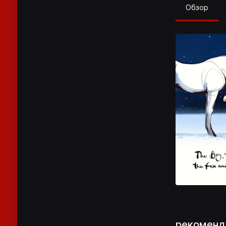
Обзор
рекоменд