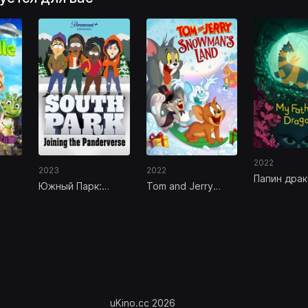
2022
2022
2023
Папин дра
Tom and Jerry
Южный Парк:
Snowman's Land
Присоединение к
Пандервселенной
uKino.cc 2026