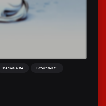
Потоковый #4
Потоковый #5
hat
Share