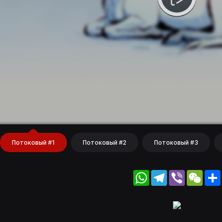
Потоковый #1
Потоковый #2
Потоковый #3
WhatsApp
Telegram
Viber
WeC