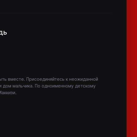
дь
ыть вместе. Присоединяйтесь к неожиданной
ти дом мальчика. По одноименному детскому
аккизи.