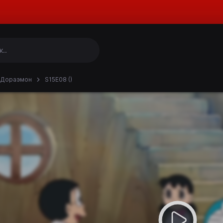
Дораэмон
S15E08 ()