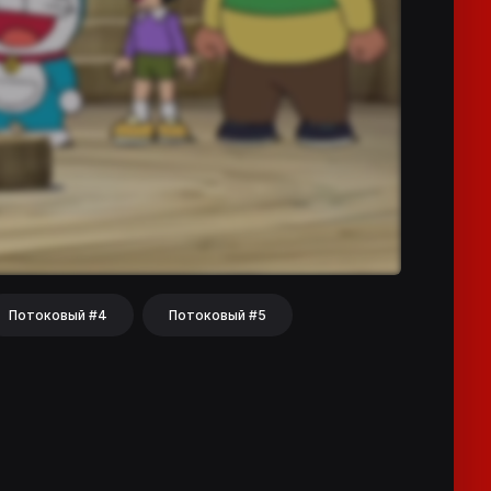
Потоковый #4
Потоковый #5
hat
Share