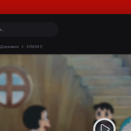
Дораэмон
S15E08 ()