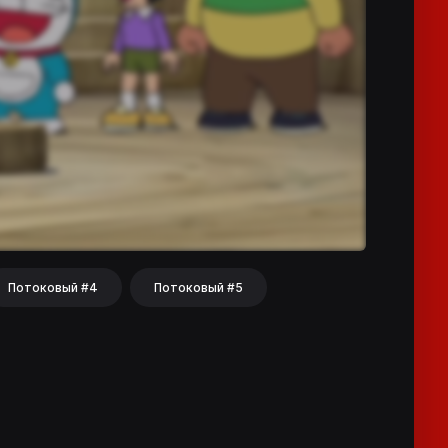
Потоковый #4
Потоковый #5
hat
Share